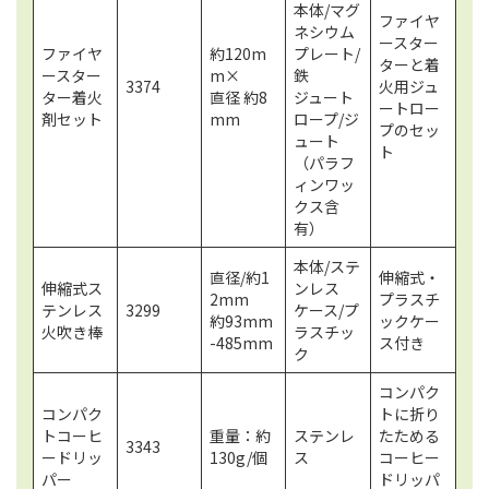
本体/マグ
ファイヤ
ネシウム
ースター
ファイヤ
約120m
プレート/
ターと着
ースター
m×
鉄
3374
火用ジュ
ター着火
直径 約8
ジュート
ートロー
剤セット
mm
ロープ/ジ
プのセッ
ュート
ト
（パラフ
ィンワッ
クス含
有）
本体/ステ
直径/約1
伸縮式・
伸縮式ス
ンレス
2mm
プラスチ
テンレス
3299
ケース/プ
約93mm
ックケー
火吹き棒
ラスチッ
-485mm
ス付き
ク
コンパク
コンパク
トに折り
トコーヒ
重量：約
ステンレ
たためる
3343
ードリッ
130g/個
ス
コーヒー
パー
ドリッパ