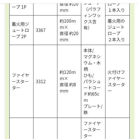
ュートロ
3350
ジュート
直径 約20
ロープ
ープ 1P
（パラフ
mm
１本入り
ィンワッ
約100m
着火用の
クス含
着火用ジ
m×
ジュート
有）
ュートロ
3367
直径 約20
ロープ
ープ 2P
mm
２本入り
本体/
マグネシ
ウム・木
柄
約120m
火付けフ
ファイヤ
ひも/
m×
ァイヤー
ースター
3312
パラシュ
直径 約8
スタータ
ター
ートコー
mm
ー
ド約65c
m
プレート/
鉄
ファイヤ
ースター
ター