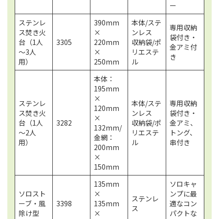
ー
ステンレ
390mm
本体/ステ
専用収納
ス焚き火
×
ンレス
袋付き・
台（1人
3305
220mm
収納袋/ポ
金アミ付
～3人
×
リエステ
き
用）
250mm
ル
本体：
195mm
×
ステンレ
本体/ステ
専用収納
120mm
ス焚き火
ンレス
袋付き・
×
台（1人
3282
収納袋/ポ
金アミ、
132mm/
～2人
リエステ
トング、
金網：
用）
ル
串付き
200mm
×
150mm
135mm
ソロキャ
ソロスト
×
ンプに最
ステンレ
ーブ・風
3398
135mm
適なコン
ス
除け型
×
パクトな