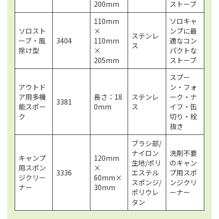
200mm
ストーブ
110mm
ソロキャ
ソロスト
×
ンプに最
ステンレ
ーブ・風
3404
110mm
適なコン
ス
除け型
×
パクトな
205mm
ストーブ
スプー
アウトド
ン・フォ
ア用多機
長さ：18
ステンレ
ーク・ナ
3381
能スポー
0mm
ス
イフ・缶
ク
切り・栓
抜き
ブラシ部/
ナイロン
洗剤不要
キャンプ
120mm
生地/ポリ
のキャン
用スポン
×
3336
エステル
プ用スポ
ジクリー
60mm×
スポンジ/
ンジクリ
ナー
30mm
ポリウレ
ーナー
タン